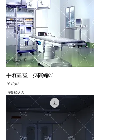
手術室(昼) - 病院編01
価格
￥660
消費税込み