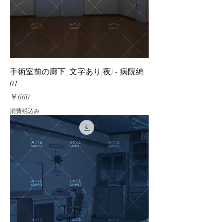
手術室前の廊下_文字あり(夜) - 病院編
01
価格
￥660
消費税込み