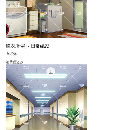
脱衣所(昼) - 日常編22
価格
￥660
消費税込み