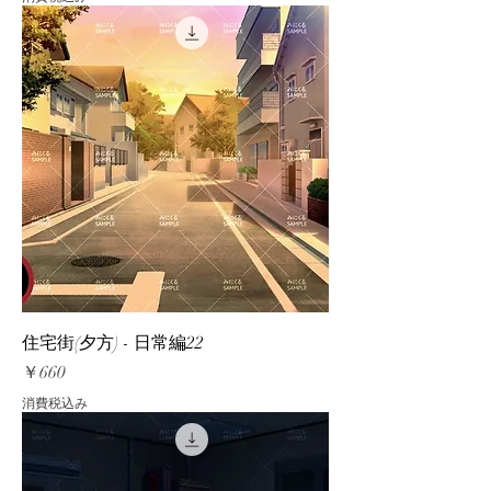
住宅街(夕方) - 日常編22
価格
￥660
消費税込み