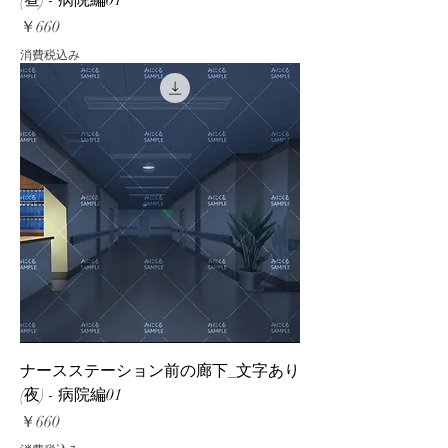
(昼) - 病院編01
価格
￥660
消費税込み
ナースステーション前の廊下_文字あり
(夜) - 病院編01
価格
￥660