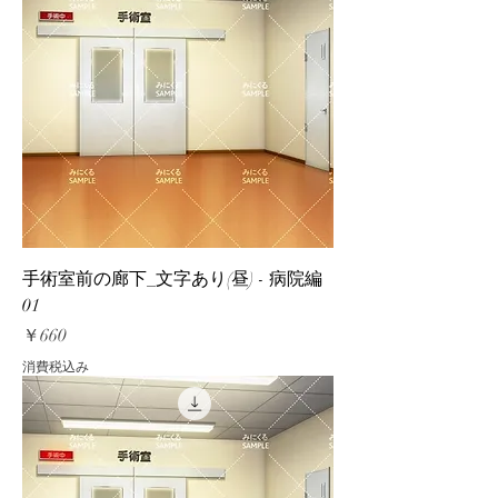
手術室前の廊下_文字あり(昼) - 病院編
01
価格
￥660
消費税込み