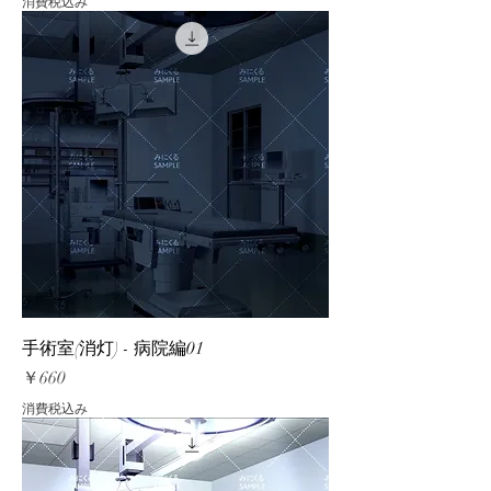
消費税込み
手術室(消灯) - 病院編01
価格
￥660
消費税込み