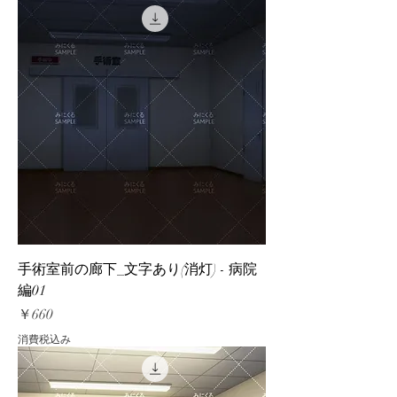
手術室前の廊下_文字あり(消灯) - 病院
編01
価格
￥660
消費税込み