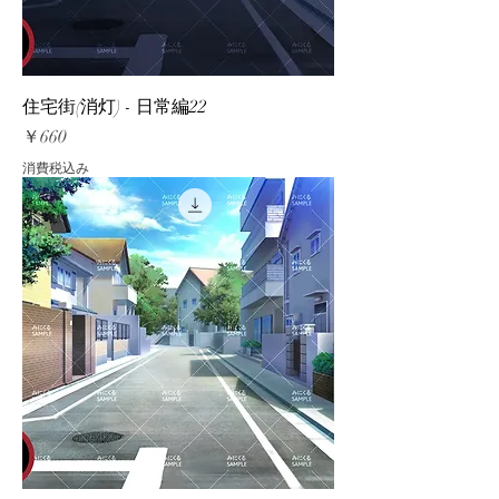
住宅街(消灯) - 日常編22
価格
￥660
消費税込み