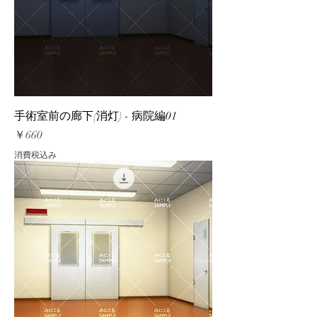
手術室前の廊下(消灯) - 病院編01
価格
￥660
消費税込み