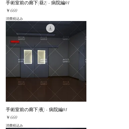
手術室前の廊下(昼2) - 病院編01
価格
￥660
消費税込み
手術室前の廊下(夜) - 病院編01
価格
￥660
消費税込み