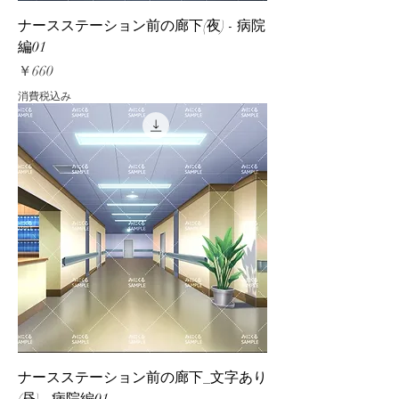
ナースステーション前の廊下(夜) - 病院
編01
価格
￥660
消費税込み
ナースステーション前の廊下_文字あり