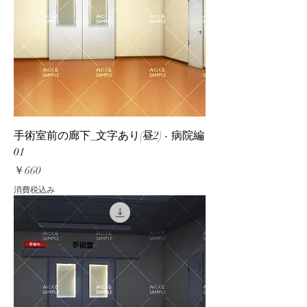
手術室前の廊下_文字あり(昼2) - 病院編
01
価格
￥660
消費税込み