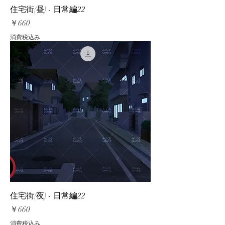
住宅街(昼) - 日常編22
価格
￥660
消費税込み
住宅街(夜) - 日常編22
価格
￥660
消費税込み