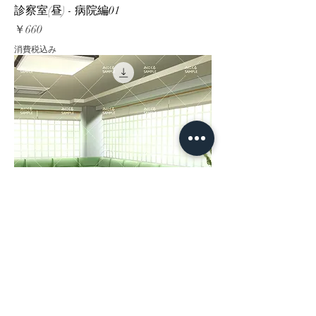
診察室(昼) - 病院編01
価格
￥660
消費税込み
待合室(昼) - 病院編01
価格
￥550
消費税込み