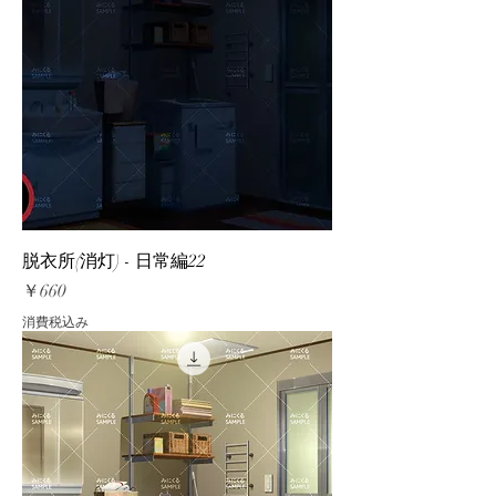
脱衣所(消灯) - 日常編22
価格
￥660
消費税込み