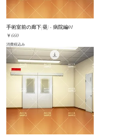
手術室前の廊下(昼) - 病院編01
価格
￥660
消費税込み