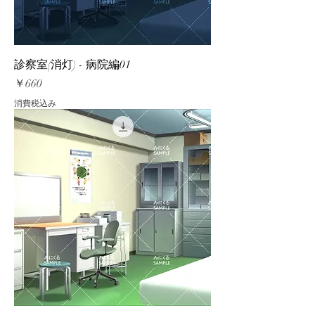
診察室(消灯) - 病院編01
価格
￥660
消費税込み