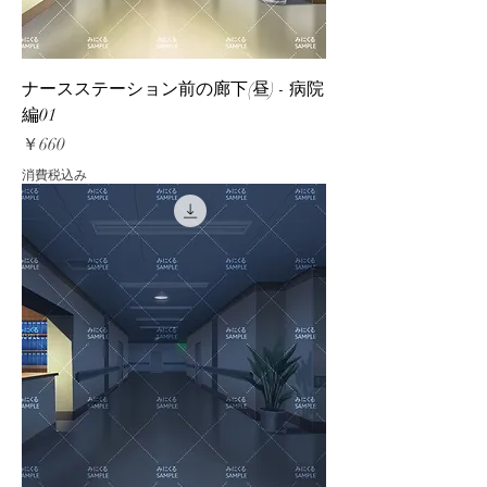
ナースステーション前の廊下(昼) - 病院
編01
価格
￥660
消費税込み