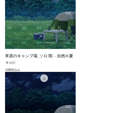
草原のキャンプ場_ソロ(雨) - 自然06夏
価格
￥660
消費税込み