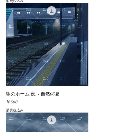
消費税込み
駅のホーム(夜) - 自然06夏
価格
￥660
消費税込み