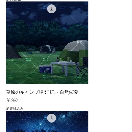
草原のキャンプ場(消灯) - 自然06夏
価格
￥660
消費税込み