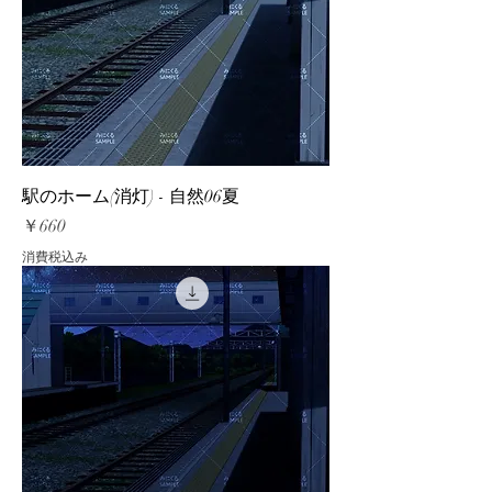
駅のホーム(消灯) - 自然06夏
価格
￥660
消費税込み