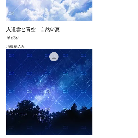
入道雲と青空 - 自然06夏
価格
￥660
消費税込み