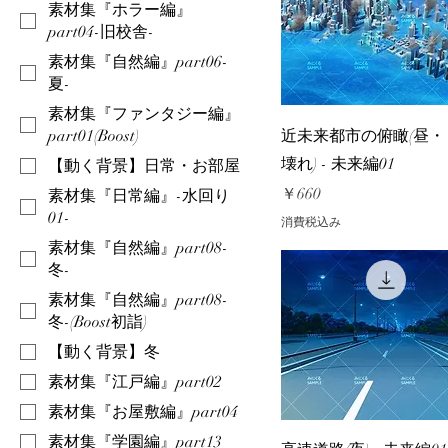
素材集『ホラー編』
part04-旧校舎-
素材集『自然編』part06-
夏-
素材集『ファンタジー編』
近未来都市の俯瞰(昼・
part01(Boost)
壊れ) - 未来編01
【動く背景】日常・お部屋
価格
￥660
素材集『日常編』-水回り
01-
消費税込み
素材集『自然編』part08-
冬-
素材集『自然編』part08-
冬-(Boost初詣)
【動く背景】冬
素材集『江戸編』part02
素材集『お屋敷編』part04
素材集『学園編』part13