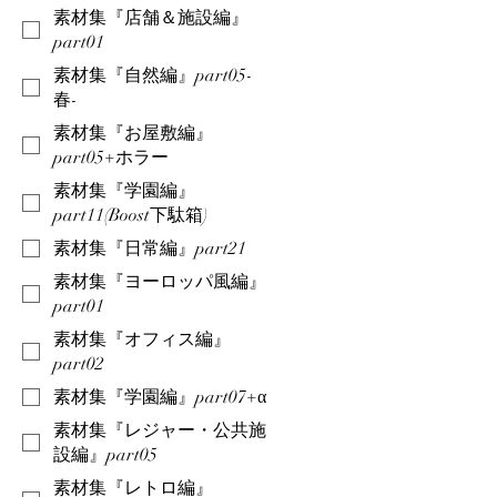
素材集『店舗＆施設編』
part01
素材集『自然編』part05-
春-
素材集『お屋敷編』
part05+ホラー
素材集『学園編』
part11(Boost下駄箱)
素材集『日常編』part21
素材集『ヨーロッパ風編』
part01
素材集『オフィス編』
part02
素材集『学園編』part07+α
素材集『レジャー・公共施
設編』part05
素材集『レトロ編』