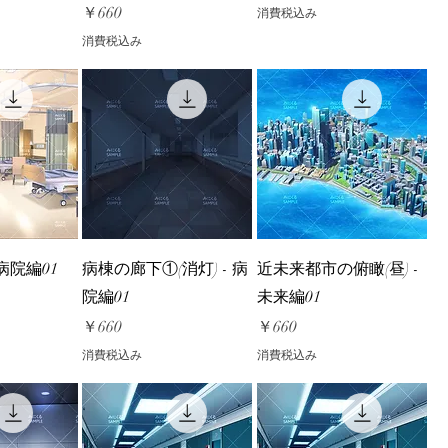
価格
￥660
消費税込み
消費税込み
 病院編01
病棟の廊下①(消灯) - 病
近未来都市の俯瞰(昼) -
院編01
未来編01
価格
価格
￥660
￥660
消費税込み
消費税込み