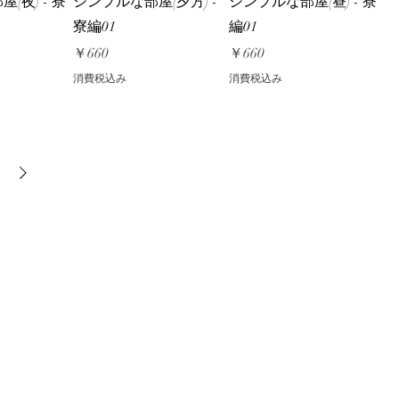
(夜) - 寮
シンプルな部屋(夕方) -
シンプルな部屋(昼) - 寮
寮編01
編01
価格
価格
￥660
￥660
消費税込み
消費税込み