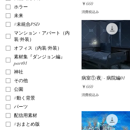
価格
￥660
ホラー
消費税込み
未来
#未統合PSD
マンション・アパート（内
装/外装）
オフィス（内装/外装）
素材集『ダンジョン編』
part01
神社
病室①(夜) - 病院編01
その他
価格
￥660
公園
消費税込み
#動く背景
パーツ
配信用素材
#おまとめ版