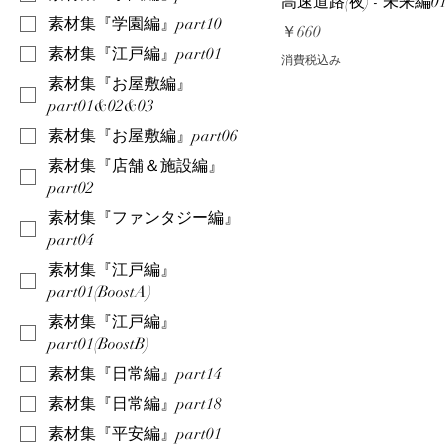
高速道路(夜) - 未来編01
素材集『学園編』part10
価格
￥660
素材集『江戸編』part01
消費税込み
素材集『お屋敷編』
part01&02&03
素材集『お屋敷編』part06
素材集『店舗＆施設編』
part02
素材集『ファンタジー編』
part04
素材集『江戸編』
part01(BoostA)
素材集『江戸編』
part01(BoostB)
素材集『日常編』part14
素材集『日常編』part18
素材集『平安編』part01