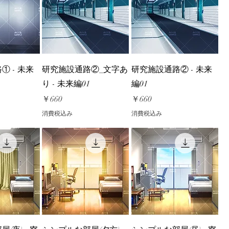
① - 未来
研究施設通路②_文字あ
研究施設通路② - 未来
り - 未来編01
編01
価格
価格
￥660
￥660
消費税込み
消費税込み