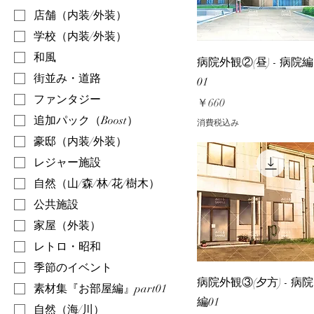
店舗（内装/外装）
学校（内装/外装）
和風
病院外観②(昼) - 病院編
街並み・道路
01
ファンタジー
価格
￥660
追加パック（Boost）
消費税込み
豪邸（内装/外装）
レジャー施設
自然（山/森/林/花/樹木）
公共施設
家屋（外装）
レトロ・昭和
季節のイベント
病院外観③(夕方) - 病院
素材集『お部屋編』part01
編01
自然（海/川）