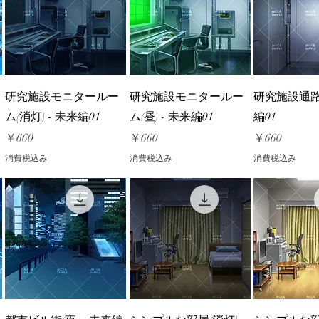
研究施設モニタールー
研究施設モニタールー
研究施設通路
ム(消灯) - 未来編01
ム(昼) - 未来編01
編01
価格
価格
価格
￥660
￥660
￥660
消費税込み
消費税込み
消費税込み