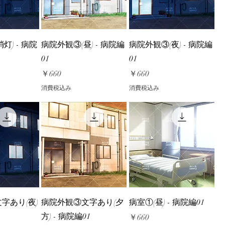
灯) - 病院
病院外観③(昼) - 病院編
病院外観③(夜) - 病院編
01
01
価格
価格
￥660
￥660
消費税込み
消費税込み
字あり(夜)
病院外観③文字あり(夕
病室①(昼) - 病院編01
方) - 病院編01
価格
￥660