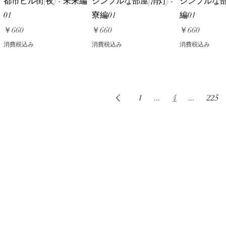
都市ビル街(夜) - 未来編
シンプルな部屋(消灯) -
シンプルな部屋
01
寮編01
編01
価格
価格
価格
￥660
￥660
￥660
消費税込み
消費税込み
消費税込み
1
...
4
...
225