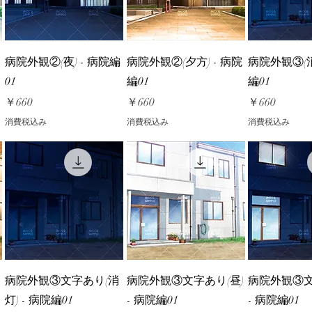
病院外観②(夜) - 病院編
病院外観②(夕方) - 病院
病院外観③(消
01
編01
編01
価格
価格
価格
￥660
￥660
￥660
消費税込み
消費税込み
消費税込み
病院外観③文字あり(消
病院外観③文字あり(昼)
病院外観③文
灯) - 病院編01
- 病院編01
- 病院編01