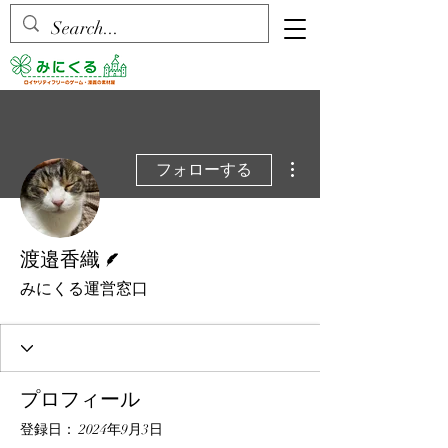
その他
フォローする
脚本
渡邉香織
みにくる運営窓口
プロフィール
登録日： 2024年9月3日