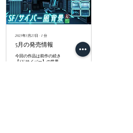
2025年5月23日
∙
1
分
5月の発売情報
今回の作品は前作の続き
【SF/サイバー】の世界
観、シーン違いになりま
す。 ぜひぜひページを覗い
てくださいませ🌟
33
0