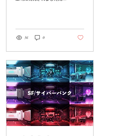
新作、『病院編』part02-大
学病院-Bをご紹介いたしま
す。
56
0