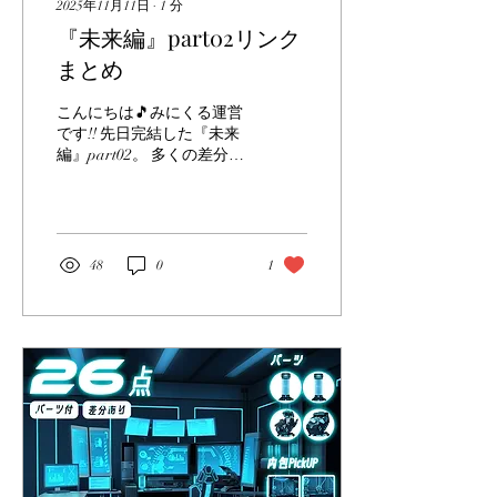
2025年11月11日
∙
1
分
『未来編』part02リンク
まとめ
こんにちは🎵みにくる運営
です!! 先日完結した『未来
編』part02。 多くの差分素
材集がありますので、リン
クをまとめた記事になりま
す✨
48
0
1