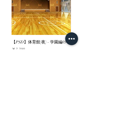
【PSD】体育館(夜) - 学園編05
【PSD】体育館(夕方) - 
価格
価格
￥3,300
￥3,300
消費税込み
消費税込み
ホーム
背景素材
販売サイト一覧
ご利用規約
お問い合わせ
プライバシーポリシー
特定商取引法に基づく表記