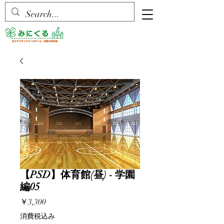
【PSD】体育館(昼) - 学園
編05
価
￥3,300
格
消費税込み