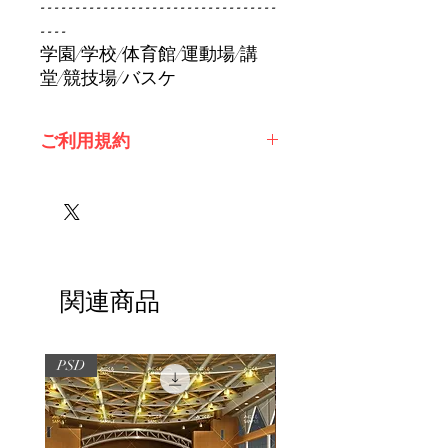
----------------------------------
----
学園/学校/体育館/運動場/講
堂/競技場/バスケ
ご利用規約
※必ずお読みください
関連商品
PSD
PSD