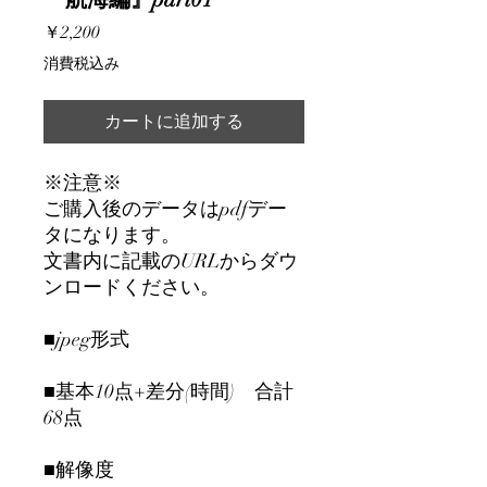
価
￥2,200
格
消費税込み
カートに追加する
※注意※
ご購入後のデータはpdfデー
タになります。
文書内に記載のURLからダウ
ンロードください。
■jpeg形式
■基本10点+差分(時間) 合計
68点
■解像度