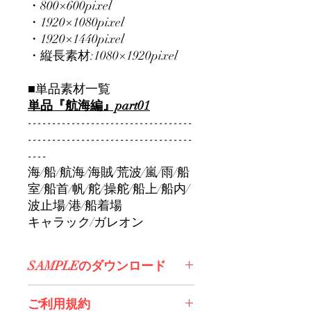
・800×600pixel
・1920×1080pixel
・1920×1440pixel
・縦長素材:1080×1920pixel
■単品素材一覧
単品『航海編』part01
----------------------------------
----------------------------------
----
海/船/航海/海賊/荒波/嵐/雨/船
室/船首/帆/舵/操舵/船上/船内/
波止場/港/船着場
キャラック/ガレオン
SAMPLEのダウンロード
コチラからDL>>
ご利用規約