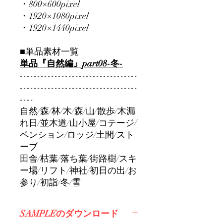
・800×600pixel
・1920×1080pixel
・1920×1440pixel
■単品素材一覧
単品『自然編』part08-冬-
----------------------------------
----------------------------------
----
自然/森/林/木/森/山/散歩/木漏
れ日/並木道/山小屋/コテージ/
ペンション/ロッジ/土間/スト
ーブ
田舎/枯葉/落ち葉/街路樹/スキ
ー場/リフト/神社/初日の出/お
参り/初詣/冬/雪
SAMPLEのダウンロード