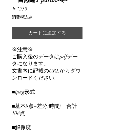
価
￥2,750
格
消費税込み
カートに追加する
※注意※
ご購入後のデータはpdfデー
タになります。
文書内に記載のURLからダウ
ンロードください。
■jpeg形式
■基本9点+差分(時間) 合計
108点
■解像度