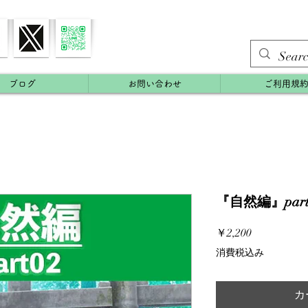
ブログ
お問い合わせ
ご利用規
『自然編』part
価
￥2,200
格
消費税込み
カ