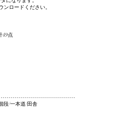
ータになります。
ダウンロードください。
計49点
--------------------------------------
/階段/一本道/田舎