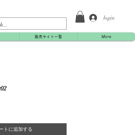
login
約
販売サイト一覧
More
02
ートに追加する