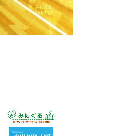
【PSD】体育館(夕方) - 学園編
価格
￥3,300
消費税込み