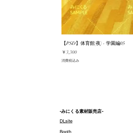
【PSD】体育館(夜) - 学園編05
価格
￥3,300
消費税込み
-みにくる素材販売店-
DLsite
Booth