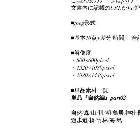
ご購入後のデータはpdfデ
文書内に記載のURLから
■jpeg形式
■基本16点+差分(時間) 合
■解像度
・800×600pixel
・1920×1080pixel
・1920×1440pixel
■単品素材一覧
単品『自然編』part02
-------------------------------
自然/森/山/川/湖/鳥居.神社
遊歩道/橋/竹林/海/島