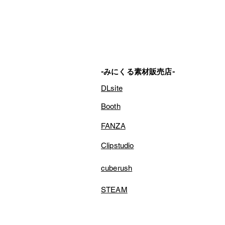
-みにくる素材販売店-
DLsite
Booth
FANZA
Clipstudio
cuberush
STEAM