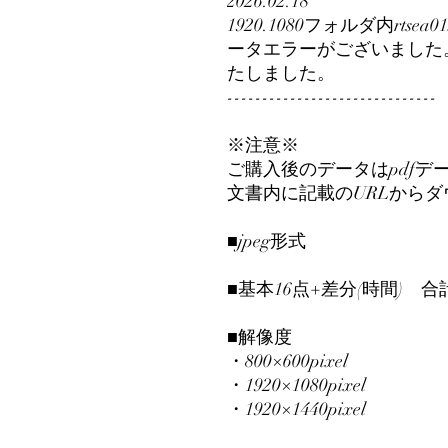
2026.02.18
1920.1080フォルダ内rtsea01
ータエラーがございました
たしました。
------------------------------
※注意※
ご購入後のデータはpdfデ
文書内に記載のURLから
■jpeg形式
■基本16点+差分(時間) 合
■解像度
・800×600pixel
・1920×1080pixel
・1920×1440pixel