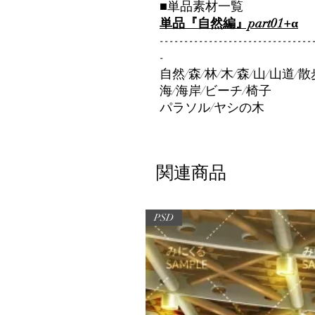
■単品素材一覧
単品『自然編』part01+α
-------------------------------
-
自然/森/林/木/森/山/山道/
海/海岸/ビーチ/椅子
パラソル/ヤシの木
関連商品
PSD