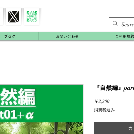
ブログ
お問い合わせ
ご利用規
『自然編』part
価
￥2,200
格
消費税込み
カ