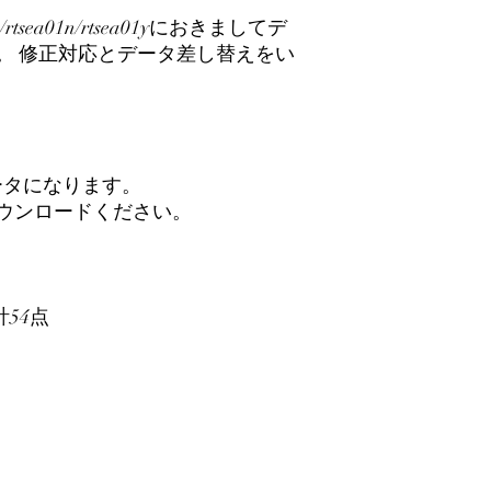
/rtsea01n/rtsea01yにおきましてデ
。 修正対応とデータ差し替えをい
ータになります。
ダウンロードください。
計54点