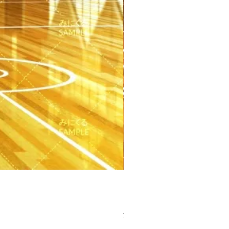
【PSD】体育館(夕方) - 学園編
価格
￥3,300
消費税込み