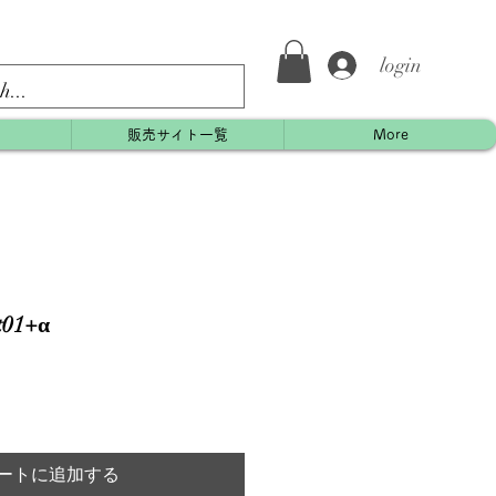
login
約
販売サイト一覧
More
01+α
ートに追加する