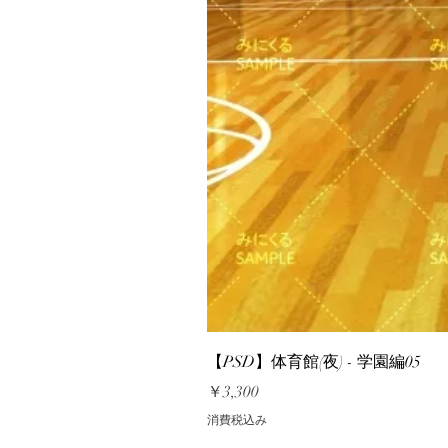
【PSD】体育館(夜) - 学園編05
価格
￥3,300
消費税込み