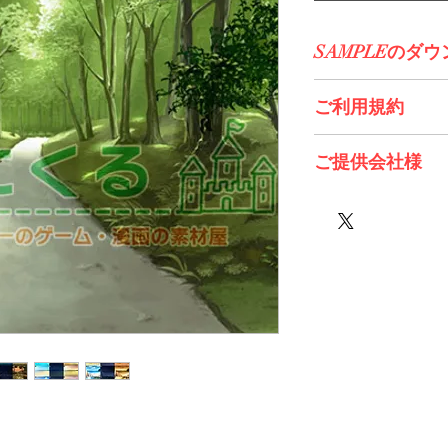
SAMPLEのダ
コチラからDL>>
ご利用規約
※必ずお読みくださ
ご提供会社様
130cm様
Twinkle様