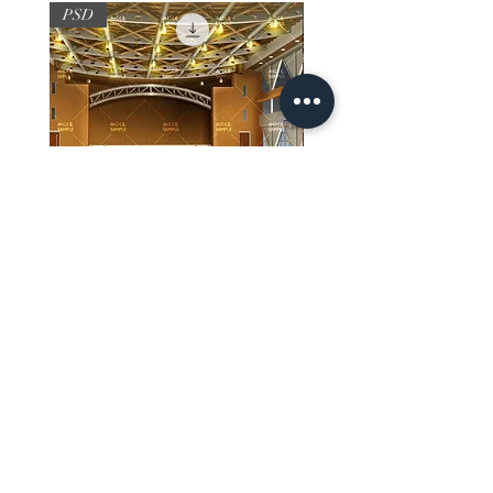
PSD
PSD
【PSD】体育館(夜) - 学園編05
【PSD】体育館(夕方) - 
価格
価格
￥3,300
￥3,300
消費税込み
消費税込み
ホーム
背景素材