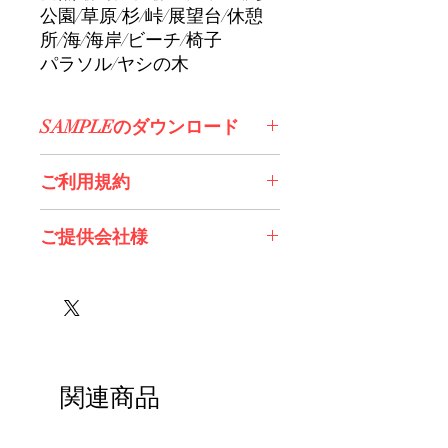
公園/草原/杉/峠/展望台/休憩
所/海/海岸/ビーチ/椅子
パラソル/ヤシの木
SAMPLEのダウンロード
コチラからDL>>
ご利用規約
※必ずお読みください
ご提供会社様
130cm様
Twinkle様
関連商品