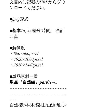
文書内に記載のURLからダウ
ンロードください。
■jpeg形式
■基本16点+差分(時間) 合計
54点
■解像度
・800×600pixel
・1920×1080pixel
・1920×1440pixel
■単品素材一覧
単品『自然編』part01+α
----------------------------------
----------------------------------
----
自然/森/林/木/森/山/山道/散歩/