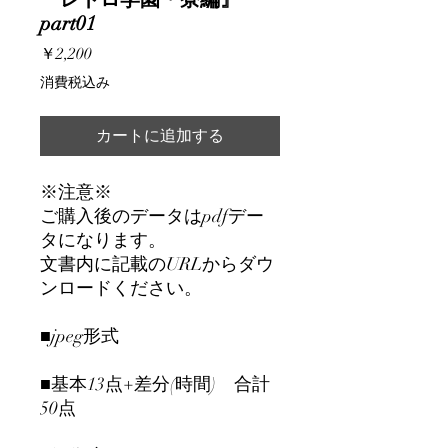
part01
価
￥2,200
格
消費税込み
カートに追加する
※注意※
ご購入後のデータはpdfデー
タになります。
文書内に記載のURLからダウ
ンロードください。
■jpeg形式
■基本13点+差分(時間) 合計
50点