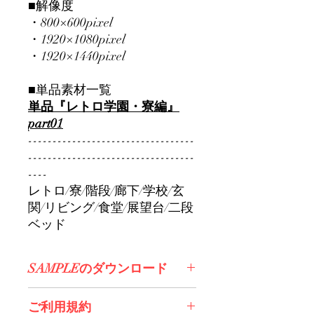
■解像度
・800×600pixel
・1920×1080pixel
・1920×1440pixel
■単品素材一覧
単品『レトロ学園・寮編』
part01
----------------------------------
----------------------------------
----
レトロ/寮/階段/廊下/学校/玄
関/リビング/食堂/展望台/二段
ベッド
SAMPLEのダウンロード
コチラからDL>>
ご利用規約