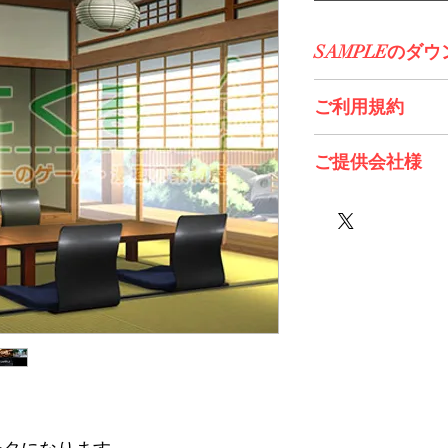
SAMPLEのダ
コチラからDL>>
ご利用規約
※必ずお読みくださ
ご提供会社様
Twinkle様
株式会社エスデジタ
sugar pot様