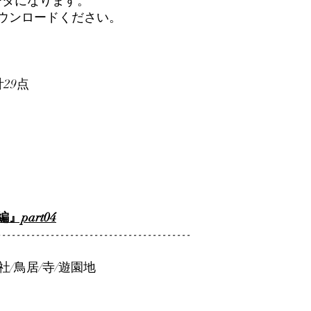
ータになります。
ダウンロードください。
計29点
part04
----------------------------------------
社/鳥居/寺/遊園地