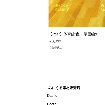
【PSD】体育館(夜) - 学園編05
価格
￥3,300
消費税込み
-みにくる素材販売店-
DLsite
Booth