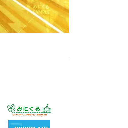
【PSD】体育館(夕方) - 学園編
価格
￥3,300
消費税込み