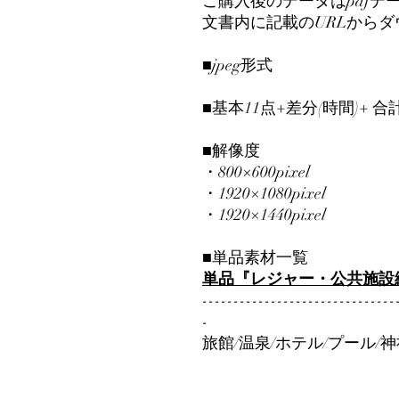
ご購入後のデータはpdfデ
文書内に記載のURLから
■jpeg形式
■基本11点+差分(時間)+ 合
■解像度
・800×600pixel
・1920×1080pixel
・1920×1440pixel
■単品素材一覧
単品『レジャー・公共施設編』
-------------------------------
-
旅館/温泉/ホテル/プール/神