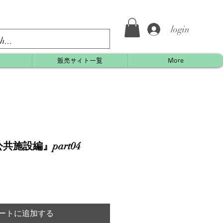
login
約
販売サイト一覧
More
共施設編』part04
ートに追加する