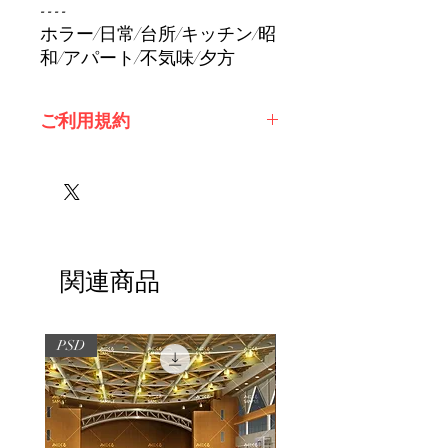
----
ホラー/日常/台所/キッチン/昭
和/アパート/不気味/夕方
ご利用規約
※必ずお読みください
関連商品
PSD
PSD