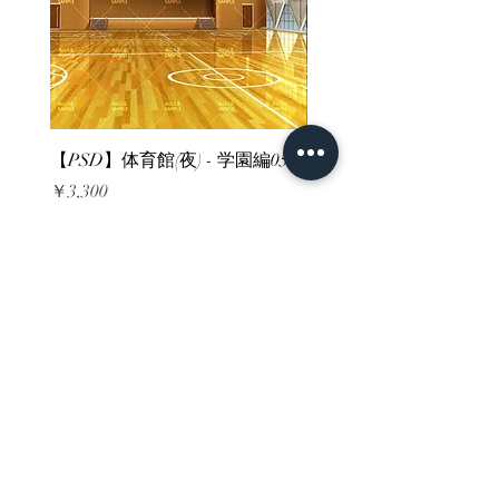
【PSD】体育館(夜) - 学園編05
【PSD】体育館(夕方) - 
価格
価格
￥3,300
￥3,300
消費税込み
消費税込み
ホーム
背景素材
販売サイト一覧
ご利用規約
お問い合わせ
プライバシーポリシー
特定商取引法に基づく表記
決済方法