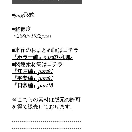
■png形式
■解像度
・2880×1632pxel
■本作のおまとめ版はコチラ
『ホラー編』part03-和風-
■関連素材集はコチラ
『江戸編』part01
『平安編』part01
『日常編』part
18
※こちらの素材は版元の許可
を得て販売しております。
----------------------------------
----------------------------------