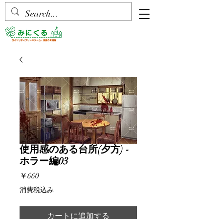
使用感のある台所(夕方) -
ホラー編03
価
￥660
格
消費税込み
カートに追加する