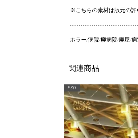
※こちらの素材は版元の許
-------------------------------
-
ホラー/病院/廃病院/廃屋/病
関連商品
PSD