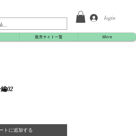
login
約
販売サイト一覧
More
編02
ートに追加する