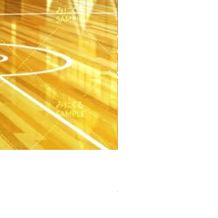
【PSD】体育館(夕方) - 学園編
価格
￥3,300
消費税込み