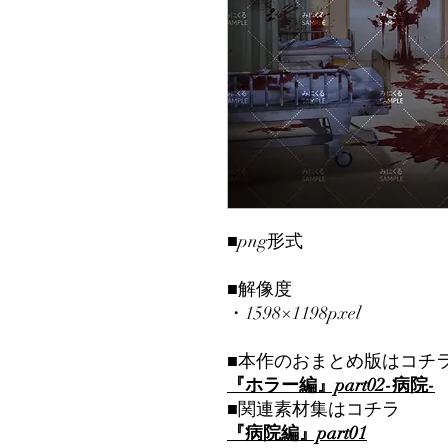
■png形式
■解像度
・1598×1198pxel
■本作のおまとめ版はコチ
『ホラー編』part02-病院-
■関連素材集はコチラ
『病院編』part01