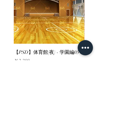
【PSD】体育館(夜) - 学園編05
【PSD】体育館(夕方) - 
価格
価格
￥3,300
￥3,300
消費税込み
消費税込み
ホーム
背景素材
販売サイト一覧
ご利用規約
お問い合わせ
プライバシーポリシー
特定商取引法に基づく表記