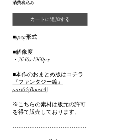
格
消費税込み
カートに追加する
■jpeg形式
■解像度
・3640x1960px
■本作のおまとめ版はコチラ
『ファンタジー編』
part04(BoostA)
※こちらの素材は版元の許可
を得て販売しております。
----------------------------------
----------------------------------
----