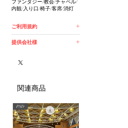
ファンタジー/教会/チャペル/
内観/入り口/椅子/客席/消灯
ご利用規約
※必ずお読みください
提供会社様
株式会社 Future Tech Lab様
関連商品
PSD
PSD