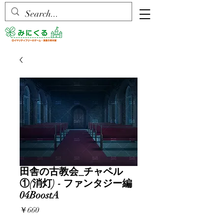
田舎の古教会_チャペル
①(消灯) - ファンタジー編
04BoostA
価
￥660