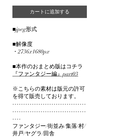
カートに追加する
■jpeg形式
■解像度
・2736x1680px
■本作のおまとめ版はコチラ
『ファンタジー編』part0
3
※こちらの素材は版元の許可
を得て販売しております。
----------------------------------
----------------------------------
----
ファンタジー/街並み/集落/村/
井戸/ヤグラ/田舎