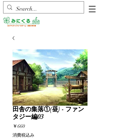
田舎の集落①(昼) - ファン
タジー編03
価
￥660
格
消費税込み