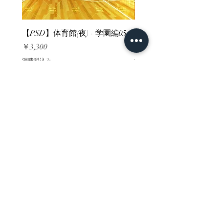
【PSD】体育館(夜) - 学園編05
【PSD】体育館(夕方) - 
価格
価格
￥3,300
￥3,300
消費税込み
消費税込み
ホーム
背景素材
販売サイト一覧
ご利用規約
お問い合わせ
プライバシーポリシー
特定商取引法に基づく表記
決済方法
-みにくる素材販売店-
DLsite
Booth