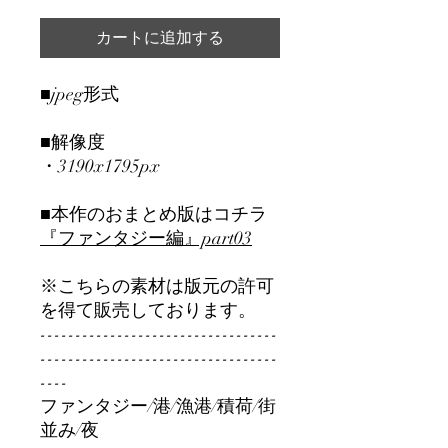
カートに追加する
■jpeg形式
■解像度
・3190x1795px
■本作のおまとめ版はコチラ
『ファンタジー編』part0
3
※こちらの素材は版元の許可
を得て販売しております。
----------------------------------
----------------------------------
----
ファンタジー/港/漁港/積荷/街
並み/夜