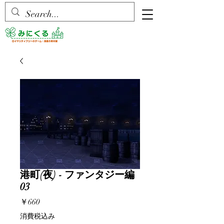
港町(夜) - ファンタジー編
03
価
￥660
格
消費税込み