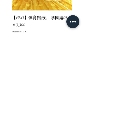
【PSD】体育館(夜) - 学園編05
【PSD】体育館(夕方) - 
価格
価格
￥3,300
￥3,300
消費税込み
消費税込み
ホーム
背景素材
販売サイト一覧
ご利用規約
お問い合わせ
プライバシーポリシー
特定商取引法に基づく表記
決済方法
-みにくる素材販売店-
DLsite
Booth