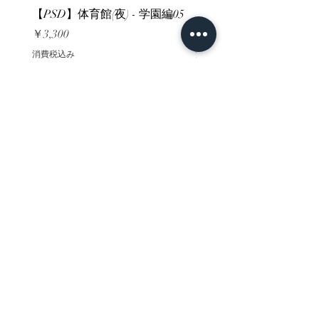
【PSD】体育館(夜) - 学園編05
【PSD】体育館(夕方) - 
価格
価格
￥3,300
￥3,300
消費税込み
消費税込み
ホーム
背景素材
販売サイト一覧
ご利用規約
お問い合わせ
プライバシーポリシー
特定商取引法に基づく表記
決済方法
-みにくる素材販売店-
DLsite
Booth
FANZA
Clipstudio
cuberush