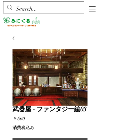
武器屋 - ファンタジー編03
価
￥660
格
消費税込み