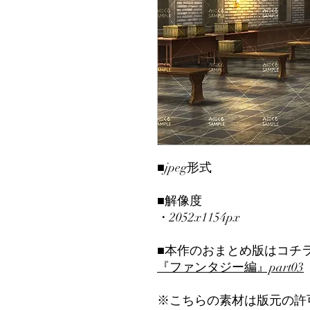
■jpeg形式
■解像度
・2052x1154px
■本作のおまとめ版はコチ
『ファンタジー編』part03
※こちらの素材は版元の許