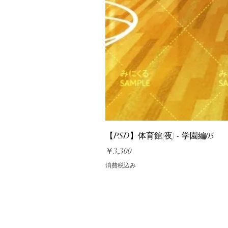
【PSD】体育館(夜) - 学園編05
価格
￥3,300
消費税込み