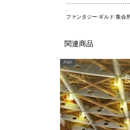
-------------------------------
-
ファンタジー/ギルド/集会
関連商品
PSD