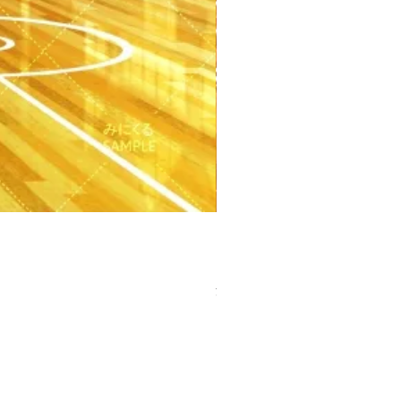
【PSD】体育館(夕方) - 学園編
価格
￥3,300
消費税込み