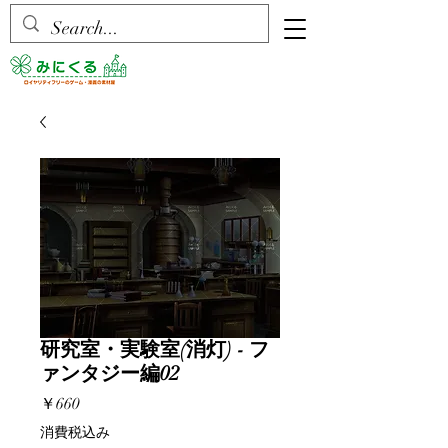
研究室・実験室(消灯) - フ
ァンタジー編02
価
￥660
格
消費税込み