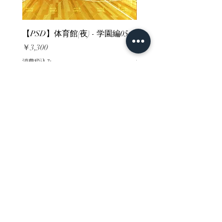
【PSD】体育館(夜) - 学園編05
【PSD】体育館(夕方) - 
価格
価格
￥3,300
￥3,300
消費税込み
消費税込み
ホーム
背景素材
販売サイト一覧
ご利用規約
お問い合わせ
プライバシーポリシー
特定商取引法に基づく表記
決済方法
-みにくる素材販売店-
DLsite
Booth