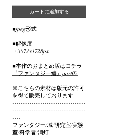
カートに追加する
■jpeg形式
■解像度
・3072x1728px
■本作のおまとめ版はコチラ
『ファンタジー編』part0
2
※こちらの素材は版元の許可
を得て販売しております。
----------------------------------
----------------------------------
----
ファンタジー/城/研究室/実験
室/科学者/消灯