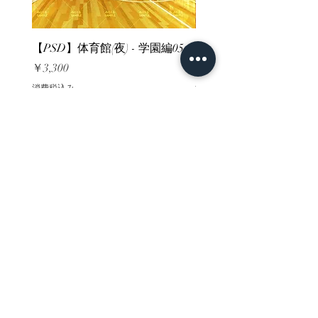
【PSD】体育館(夜) - 学園編05
【PSD】体育館(夕方) - 
価格
価格
￥3,300
￥3,300
消費税込み
消費税込み
ホーム
背景素材
販売サイト一覧
ご利用規約
お問い合わせ
プライバシーポリシー
特定商取引法に基づく表記
決済方法
-みにくる素材販売店-
DLsite
Booth