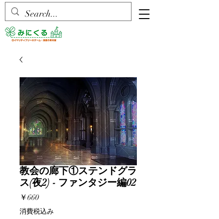
教会の廊下①ステンドグラ
ス(夜2) - ファンタジー編02
価
￥660
格
消費税込み