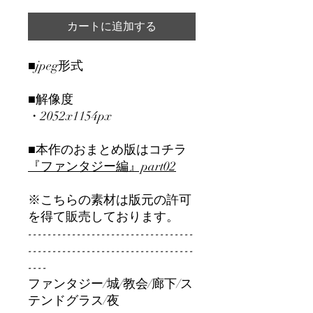
カートに追加する
■jpeg形式
■解像度
・2052x1154px
■本作のおまとめ版はコチラ
『ファンタジー編』part0
2
※こちらの素材は版元の許可
を得て販売しております。
----------------------------------
----------------------------------
----
ファンタジー/城/教会/廊下/ス
テンドグラス/夜