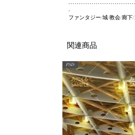
-------------------------------
-
ファンタジー/城/教会/廊下
関連商品
PSD