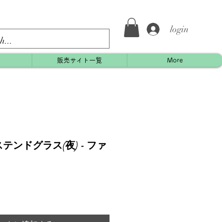
login
約
販売サイト一覧
More
ンドグラス(夜) - ファ