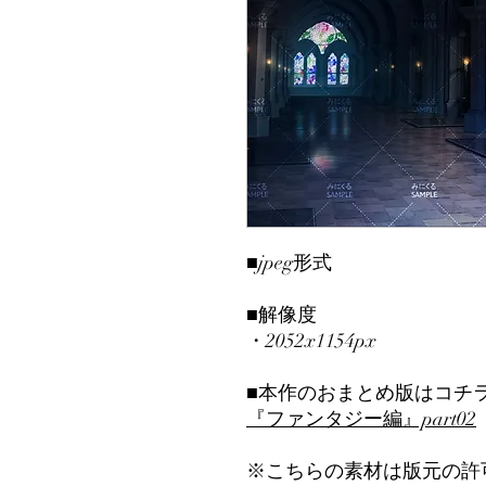
■jpeg形式
■解像度
・2052x1154px
■本作のおまとめ版はコチ
『ファンタジー編』part0
2
※こちらの素材は版元の許