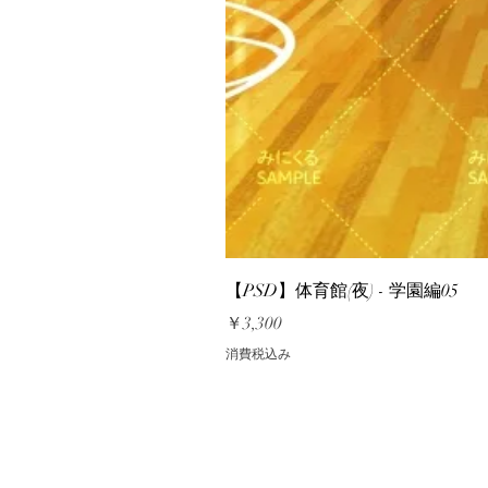
【PSD】体育館(夜) - 学園編05
価格
￥3,300
消費税込み