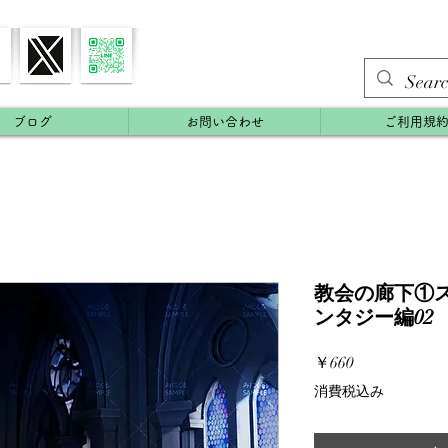
ブログ
お問い合わせ
ご利用規
教会の廊下①ステ
ンタジー編02
価
￥660
格
消費税込み