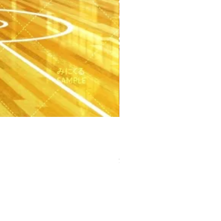
【PSD】体育館(夕方) - 学園編
価格
￥3,300
消費税込み