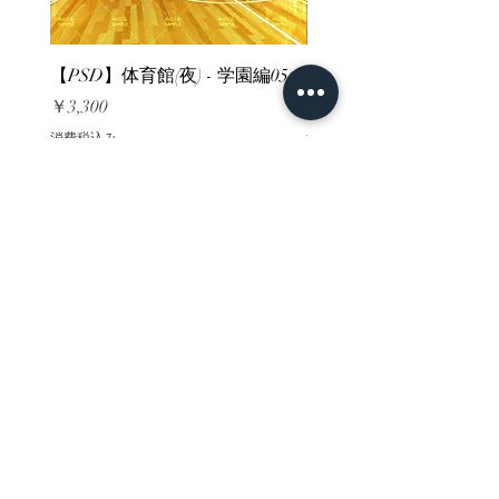
【PSD】体育館(夜) - 学園編05
【PSD】体育館(夕方) - 
価格
価格
￥3,300
￥3,300
消費税込み
消費税込み
ホーム
背景素材
販売サイト一覧
ご利用規約
お問い合わせ
プライバシーポリシー
特定商取引法に基づく表記
決済方法
-みにくる素材販売店-
DLsite
Booth