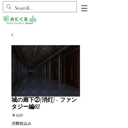
城の廊下②(消灯) - ファン
タジー編02
価
￥660
格
消費税込み