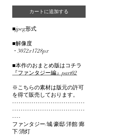
カートに追加する
■jpeg形式
■解像度
・3072x1728px
■本作のおまとめ版はコチラ
『ファンタジー編』part02
※こちらの素材は版元の許可
を得て販売しております。
----------------------------------
----------------------------------
----
ファンタジー/城/豪邸/洋館/廊
下/消灯