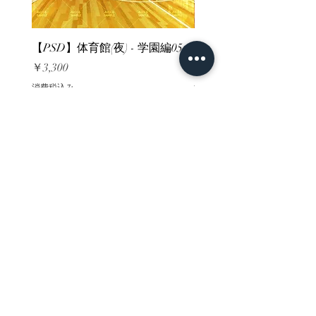
【PSD】体育館(夜) - 学園編05
【PSD】体育館(夕方) - 
価格
価格
￥3,300
￥3,300
消費税込み
消費税込み
ホーム
背景素材
販売サイト一覧
ご利用規約
お問い合わせ
プライバシーポリシー
特定商取引法に基づく表記
決済方法
-みにくる素材販売店-
DLsite
Booth