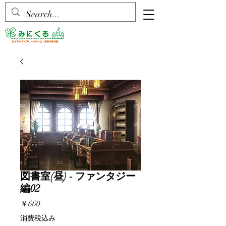
図書室(昼) - ファンタジー
編02
価
￥660
格
消費税込み