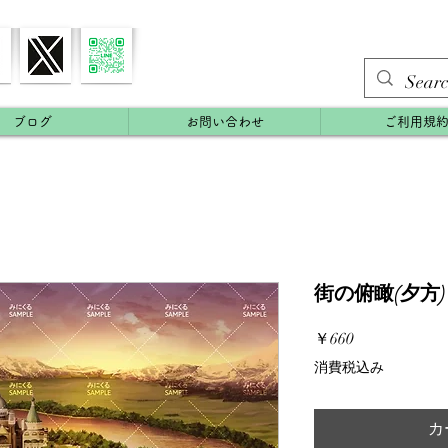
ブログ
お問い合わせ
ご利用規
街の俯瞰(夕方)
価
￥660
格
消費税込み
カ