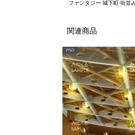
ファンタジー/城下町/街並み
関連商品
PSD