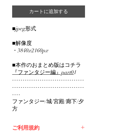
カートに追加する
■jpeg形式
■解像度
・3840x2160px
■本作のおまとめ版はコチラ
『ファンタジー編』part0
1
----------------------------------
----------------------------------
----
ファンタジー/城/宮殿/廊下/夕
方
ご利用規約