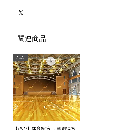
※必ずお読みください
関連商品
PSD
PSD
【PSD】体育館(夜) - 学園編05
【PSD】体育館(夕方) - 