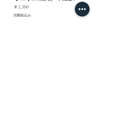
価格
価格
￥3,300
￥3,300
消費税込み
消費税込み
ホーム
背景素材
販売サイト一覧
ご利用規約
お問い合わせ
プライバシーポリシー
特定商取引法に基づく表記
決済方法
-みにくる素材販売店-
DLsite
Booth
FANZA
Clipstudio
cuberush
STEAM