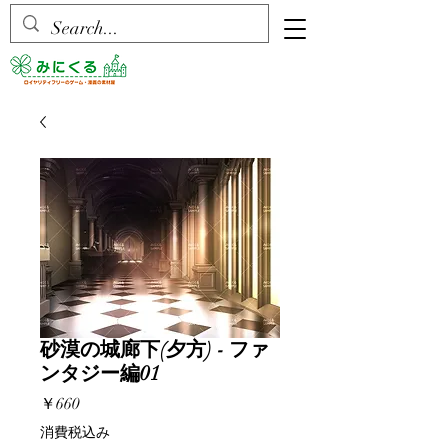
砂漠の城廊下(夕方) - ファ
ンタジー編01
価
￥660
格
消費税込み