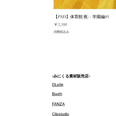
【PSD】体育館(夜) - 学園編05
価格
￥3,300
消費税込み
-みにくる素材販売店-
DLsite
Booth
FANZA
Clipstudio