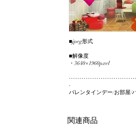
■jpeg形式
■解像度
・3640×1960pxel
-------------------------------
-
バレンタインデー/お部屋/ハ
関連商品