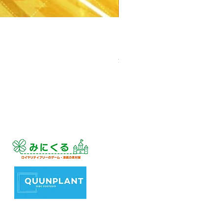
【PSD】体育館(夕方) - 学園編
価格
￥3,300
消費税込み