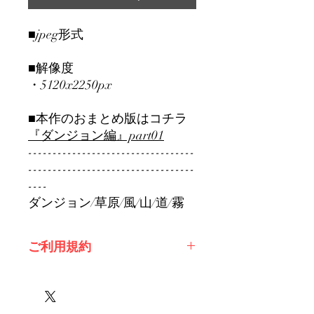
■jpeg形式
■解像度
・5120x2250px
■本作のおまとめ版はコチラ
『ダンジョン編』part01
----------------------------------
----------------------------------
----
ダンジョン/草原/風/山/道/霧
ご利用規約
※必ずお読みください