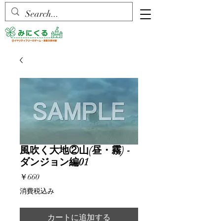
風吹く大地②山(昼・霧) -
ダンジョン編01
価
￥660
格
消費税込み
カートに追加する