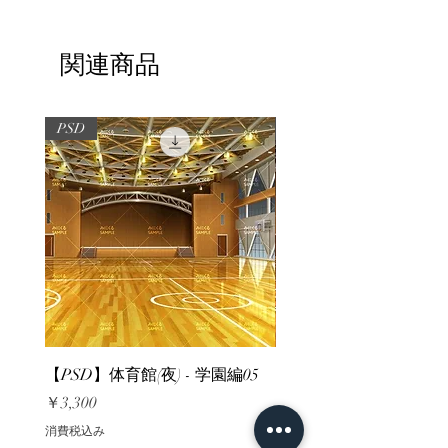
関連商品
PSD
PSD
【PSD】体育館(夜) - 学園編05
【PSD】体育館(夕方) - 
価格
価格
￥3,300
￥3,300
消費税込み
消費税込み