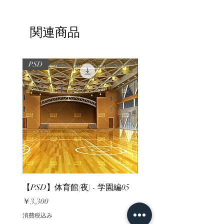
関連商品
PSD
PSD
【PSD】体育館(夜) - 学園編05
【PSD】体育館(夕方) - 
価格
価格
￥3,300
￥3,300
消費税込み
消費税込み