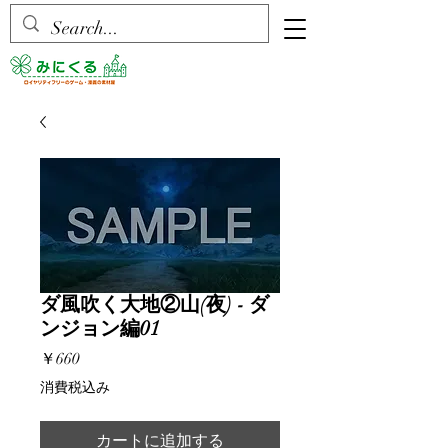
ダ風吹く大地②山(夜) - ダ
ンジョン編01
価
￥660
格
消費税込み
カートに追加する