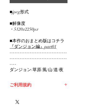
■jpeg形式
■解像度
・5120x2250px
■本作のおまとめ版はコチラ
『ダンジョン編』part01
----------------------------------
----------------------------------
----
ダンジョン/草原/風/山/道/夜
ご利用規約
※必ずお読みください