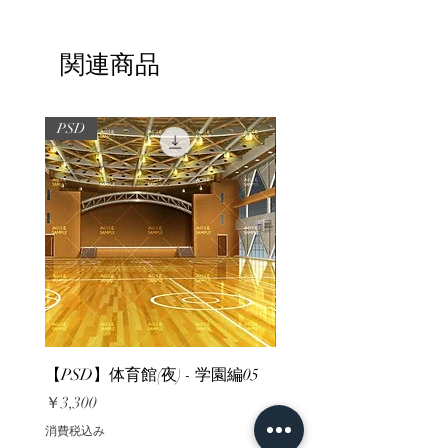
関連商品
PSD
PSD
【PSD】体育館(夜) - 学園編05
【PSD】体育館(夕方) - 
価格
価格
￥3,300
￥3,300
消費税込み
消費税込み