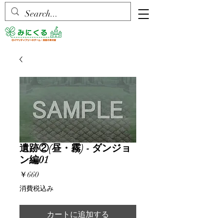
遺跡②(昼・霧) - ダンジョ
ン編01
価
￥660
格
消費税込み
カートに追加する