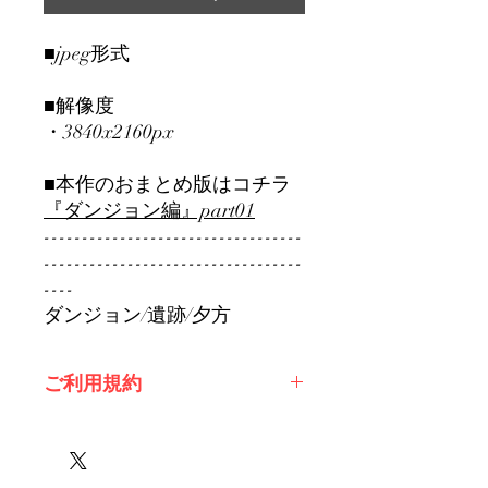
■jpeg形式
■解像度
・3840x2160px
■本作のおまとめ版はコチラ
『ダンジョン編』part01
----------------------------------
----------------------------------
----
ダンジョン/遺跡/夕方
ご利用規約
※必ずお読みください