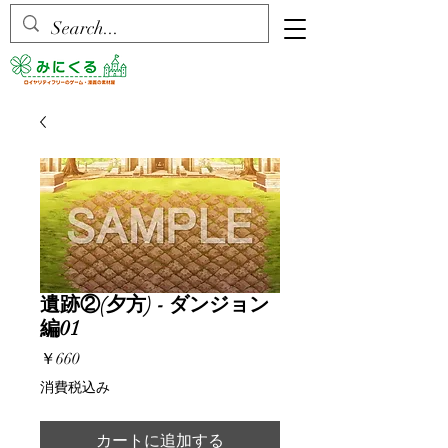
遺跡②(夕方) - ダンジョン
編01
価
￥660
格
消費税込み
カートに追加する