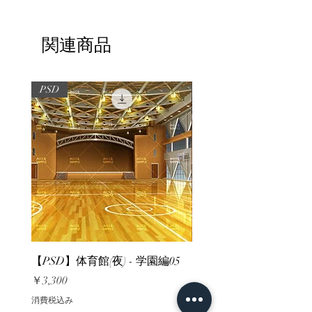
関連商品
PSD
PSD
【PSD】体育館(夜) - 学園編05
【PSD】体育館(夕方) - 
価格
価格
￥3,300
￥3,300
消費税込み
消費税込み