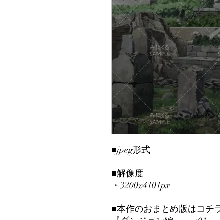
■jpeg形式
■解像度
・3200x4101px
■本作のおまとめ版はコチ