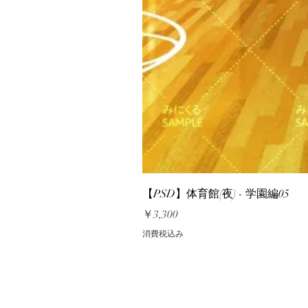
【PSD】体育館(夜) - 学園編05
価格
￥3,300
消費税込み