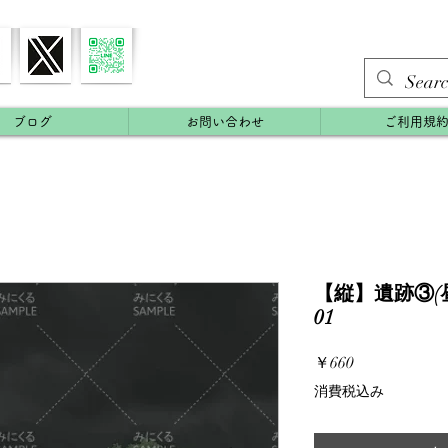
ブログ
お問い合わせ
ご利用規
【縦】遺跡③(昼
01
価
￥660
格
消費税込み