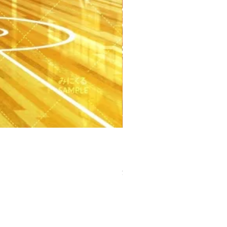
【PSD】体育館(夕方) - 学園編
価格
￥3,300
消費税込み