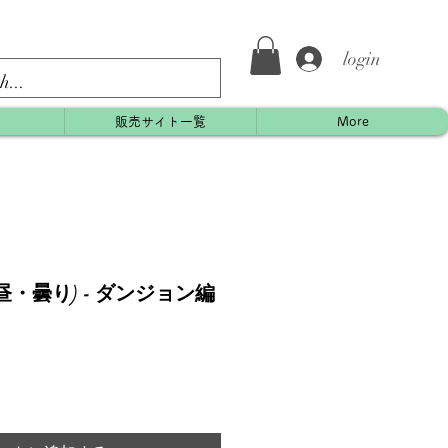
login
約
販売サイト一覧
More
・曇り) - ダンジョン編