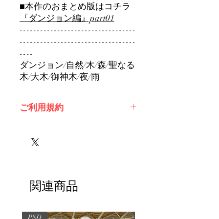
■本作のおまとめ版はコチラ
『ダンジョン編』part01
----------------------------------
----------------------------------
----
ダンジョン/自然/木/森/聖なる
木/大木/御神木/夜/雨
ご利用規約
※必ずお読みください
関連商品
PSD
PSD