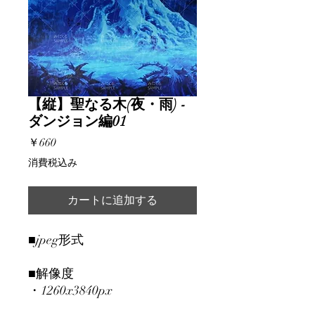
【縦】聖なる木(夜・雨) -
ダンジョン編01
価
￥660
格
消費税込み
カートに追加する
■jpeg形式
■解像度
・1260x3840px