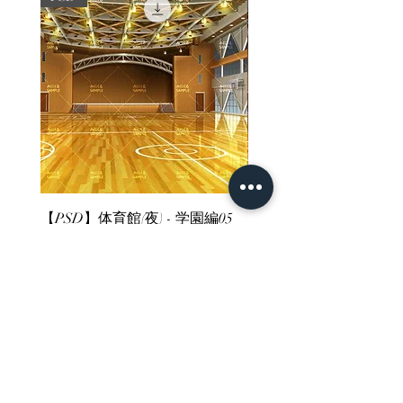
【PSD】体育館(夜) - 学園編05
【PSD】体育館(夕方) - 
価格
価格
￥3,300
￥3,300
消費税込み
消費税込み
ホーム
背景素材
販売サイト一覧