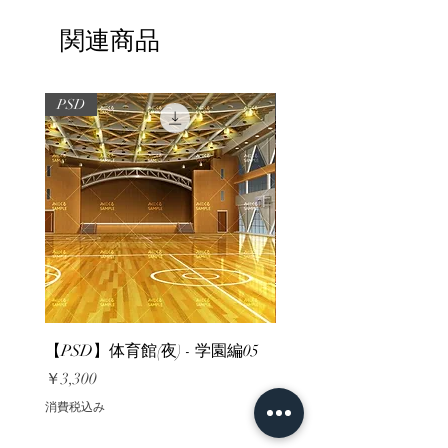
関連商品
PSD
PSD
【PSD】体育館(夜) - 学園編05
【PSD】体育館(夕方) - 
価格
価格
￥3,300
￥3,300
消費税込み
消費税込み