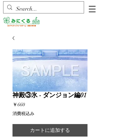
神殿③氷 - ダンジョン編01
価
￥660
格
消費税込み
カートに追加する