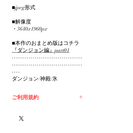
■jpeg形式
■解像度
・3640x1960px
■本作のおまとめ版はコチラ
『ダンジョン編』part01
----------------------------------
----------------------------------
----
ダンジョン/神殿/氷
ご利用規約
※必ずお読みください