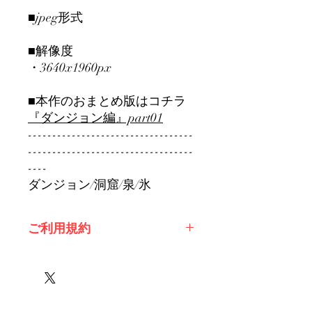
■jpeg形式
■解像度
・3640x1960px
■本作のおまとめ版はコチラ
『ダンジョン編』part01
----------------------------------
----------------------------------
----
ダンジョン/洞窟/泉/氷
ご利用規約
※必ずお読みください