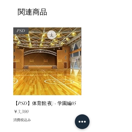
関連商品
PSD
PSD
【PSD】体育館(夜) - 学園編05
【PSD】体育館(夕方) - 
価格
価格
￥3,300
￥3,300
消費税込み
消費税込み