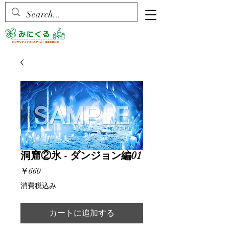
洞窟②氷 - ダンジョン編01
価
￥660
格
消費税込み
カートに追加する