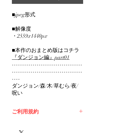
■jpeg形式
■解像度
・2559x1440px
■本作のおまとめ版はコチラ
『ダンジョン編』part01
----------------------------------
----------------------------------
----
ダンジョン/森/木/草むら/夜/
呪い
ご利用規約
※必ずお読みください