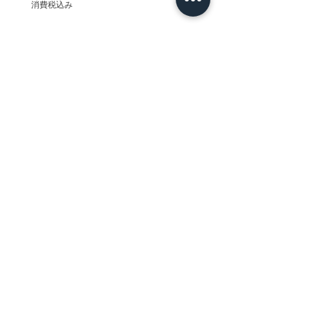
消費税込み
消費税込み
ホーム
背景素材
販売サイト一覧
ご利用規約
お問い合わせ
プライバシーポリシー
特定商取引法に基づく表記
決済方法
-みにくる素材販売店-
DLsite
Booth
FANZA
Clipstudio
cuberush
STEAM