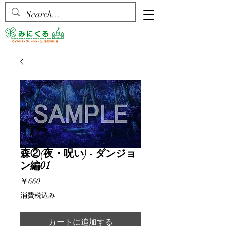
森②(夜・呪い) - ダンジョ
ン編01
価
￥660
格
消費税込み
カートに追加する