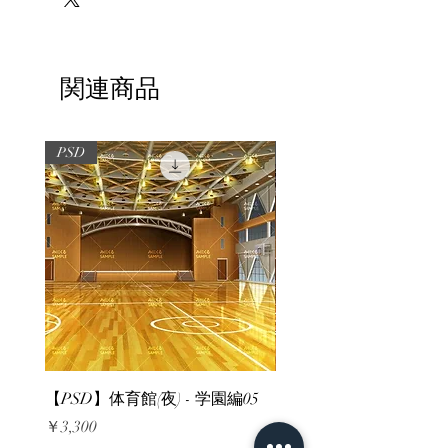
関連商品
PSD
PSD
【PSD】体育館(夜) - 学園編05
【PSD】体育館(夕方) - 
価格
価格
￥3,300
￥3,300