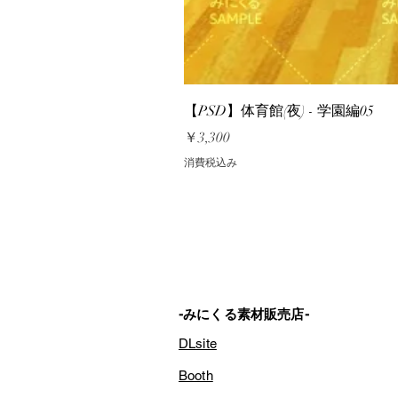
【PSD】体育館(夜) - 学園編05
価格
￥3,300
消費税込み
-みにくる素材販売店-
DLsite
Booth