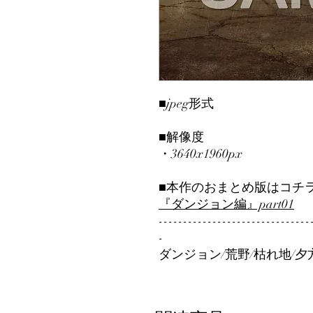
■jpeg形式
■解像度
・3640x1960px
■本作のおまとめ版はコチ
『ダンジョン編』part01
-------------------------------
-
ダンジョン/荒野/枯れ地/夕