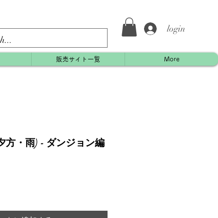
login
約
販売サイト一覧
More
方・雨) - ダンジョン編