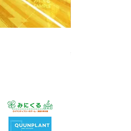
【PSD】体育館(夕方) - 学園編
価格
￥3,300
消費税込み