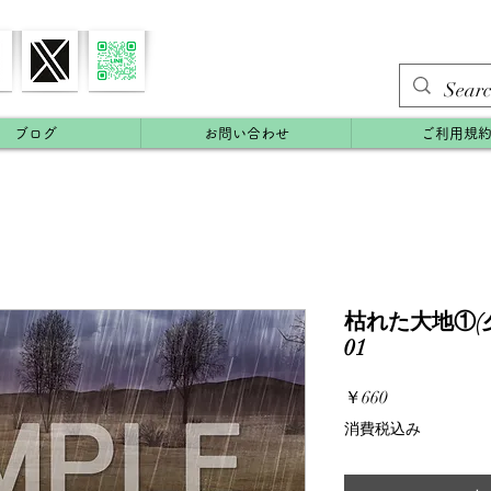
ブログ
お問い合わせ
ご利用規
枯れた大地①(夕
01
価
￥660
格
消費税込み