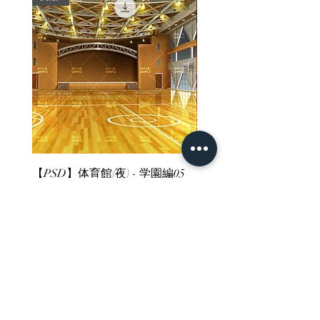
【PSD】体育館(夜) - 学園編05
【PSD】体育館(夕方) - 
価格
価格
￥3,300
￥3,300
消費税込み
消費税込み
ホーム
背景素材
販売サイト一覧