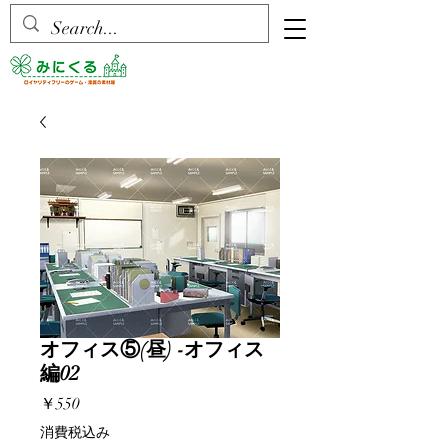
オフィス⑤(昼) -オフィス
編02
価
￥550
格
消費税込み