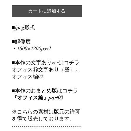
カートに追加する
■jpeg形式
■解像度
・1600×1200pxel
■本作の文字ありverはコチラ
オフィス⑤文字あり（昼） -
オフィス編02
■本作のおまとめ版はコチラ
『オフィス編』part02
※こちらの素材は版元の許可
を得て販売しております。
----------------------------------