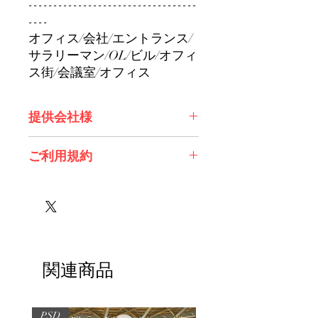
----------------------------------
----
オフィス/会社/エントランス/
サラリーマン/OL/ビル/オフィ
ス街/会議室/オフィス
提供会社様
株式会社エンタコン(CLOCK UP様)
ご利用規約
有限会社スノーフレイク様
※必ずお読みください
関連商品
PSD
PSD