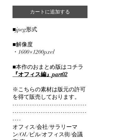
カートに追加する
■jpeg形式
■解像度
・1600×1200pxel
■本作のおまとめ版はコチラ
『オフィス編』part02
※こちらの素材は版元の許可
を得て販売しております。
----------------------------------
----------------------------------
----
オフィス/会社/サラリーマ
ン/OL/ビル/オフィス街/会議