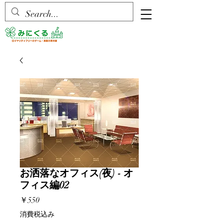
お洒落なオフィス(夜) - オ
フィス編02
価
￥550
格
消費税込み