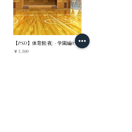
【PSD】体育館(夜) - 学園編05
【PSD】体育館(夕方) - 
価格
価格
￥3,300
￥3,300
消費税込み
消費税込み
ホーム
背景素材
販売サイト一覧
ご利用規約
お問い合わせ
プライバシーポリシー
特定商取引法に基づく表記
決済方法