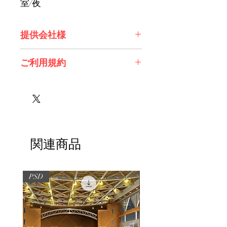
室/夜
提供会社様
株式会社エンタコン(CLOCK UP様)
ご利用規約
有限会社スノーフレイク様
※必ずお読みください
関連商品
PSD
PSD