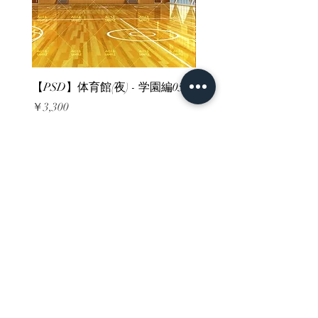
【PSD】体育館(夜) - 学園編05
【PSD】体育館(夕方) - 
価格
価格
￥3,300
￥3,300
消費税込み
消費税込み
ホーム
背景素材
販売サイト一覧
ご利用規約
お問い合わせ
プライバシーポリシー
特定商取引法に基づく表記
決済方法
-みにくる素材販売店-