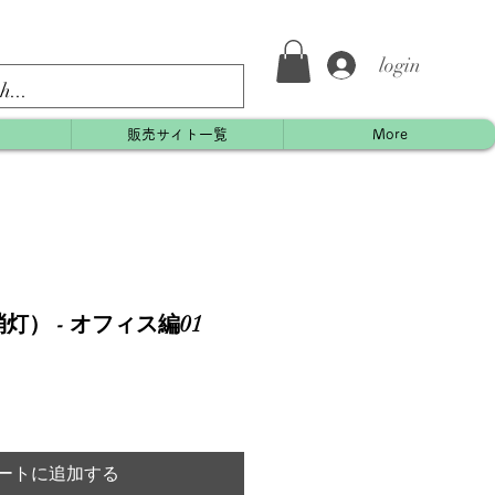
login
約
販売サイト一覧
More
） - オフィス編01
ートに追加する