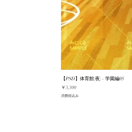
【PSD】体育館(夜) - 学園編05
価格
￥3,300
消費税込み