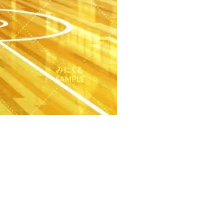
【PSD】体育館(夕方) - 学園編
価格
￥3,300
消費税込み