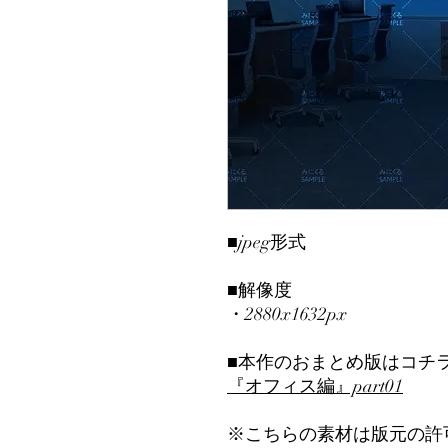
■jpeg形式
■解像度
・2880x1632px
■本作のおまとめ版はコチ
『オフィス編』part01
※こちらの素材は版元の許