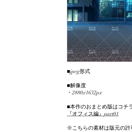
■jpeg形式
■解像度
・2880x1632px
■本作のおまとめ版はコチ
『オフィス編』part01
※こちらの素材は版元の許