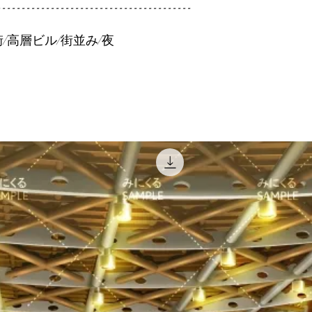
----------------------------------------
/高層ビル/街並み/夜