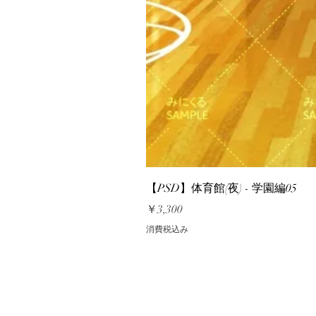
【PSD】体育館(夜) - 学園編05
価格
￥3,300
消費税込み