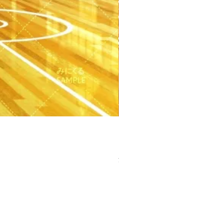
【PSD】体育館(夕方) - 学園編
価格
￥3,300
消費税込み