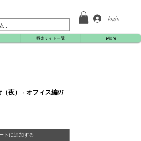
login
約
販売サイト一覧
More
（夜） - オフィス編01
ートに追加する