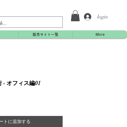
login
約
販売サイト一覧
More
- オフィス編01
ートに追加する