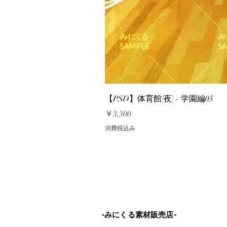
【PSD】体育館(夜) - 学園編05
価格
￥3,300
消費税込み
-みにくる素材販売店-