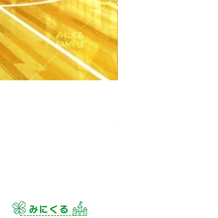
【PSD】体育館(夕方) - 学園編
価格
￥3,300
消費税込み