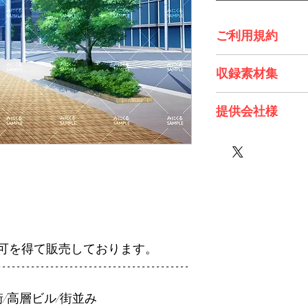
ご利用規約
※必ずお読みくださ
収録素材集
『オフィス編』part0
提供会社様
株式会社 Future Tech
可を得て販売しております。
----------------------------------------
/高層ビル/街並み