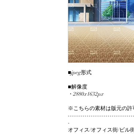
■jpeg形式
■解像度
・2880x1632px
※こちらの素材は版元の許
-------------------------------
-
オフィス/オフィス街/ビル街