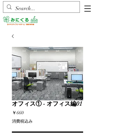
オフィス① - オフィス編01
価
￥660
格
消費税込み