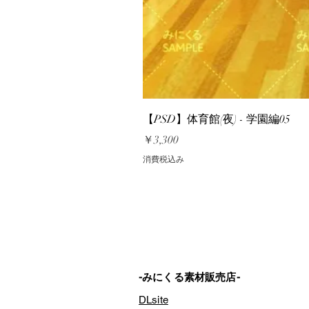
【PSD】体育館(夜) - 学園編05
価格
￥3,300
消費税込み
-みにくる素材販売店-
DLsite