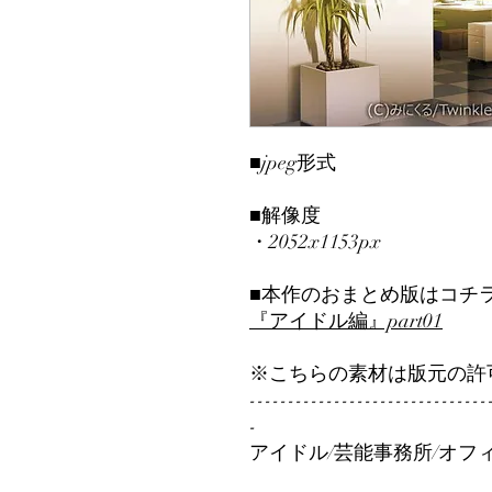
■jpeg形式
■解像度
・2052x1153px
■本作のおまとめ版はコチ
『アイドル編』part01
※こちらの素材は版元の許
-------------------------------
-
アイドル/芸能事務所/オフ