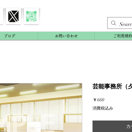
ブログ
お問い合わせ
ご利用規
芸能事務所（夕方
価
￥660
格
消費税込み
カ