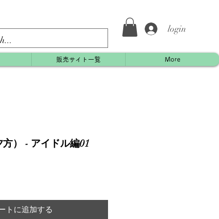
login
約
販売サイト一覧
More
） - アイドル編01
ートに追加する