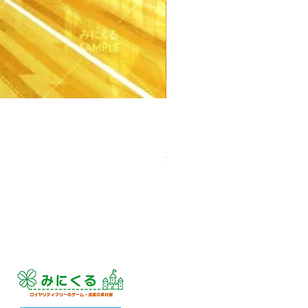
【PSD】体育館(夕方) - 学園編
価格
￥3,300
消費税込み