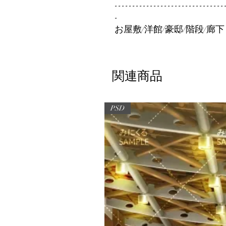
-------------------------------
-
お屋敷/洋館/豪邸/階段/廊下
関連商品
PSD