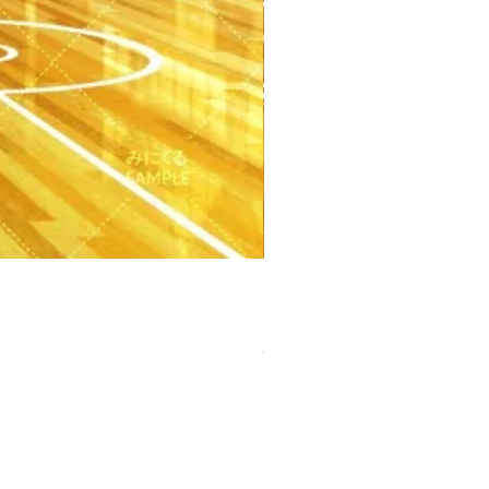
【PSD】体育館(夕方) - 学園編
価格
￥3,300
消費税込み