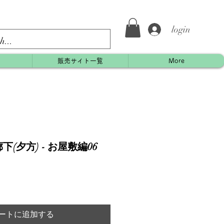
login
約
販売サイト一覧
More
(夕方) - お屋敷編06
ートに追加する