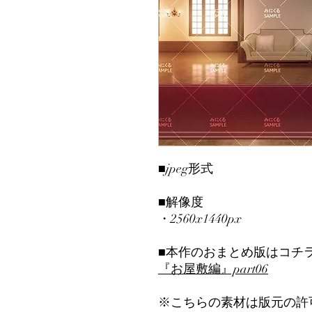
■jpeg形式
■解像度
・2560x1440px
■本作のおまとめ版はコチ
『お屋敷編』part06
※こちらの素材は版元の許