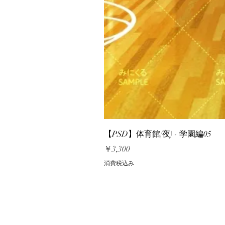
【PSD】体育館(夜) - 学園編05
価格
￥3,300
消費税込み