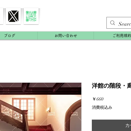
ブログ
お問い合わせ
ご利用規
洋館の階段・廊下
価
￥660
格
消費税込み
カ