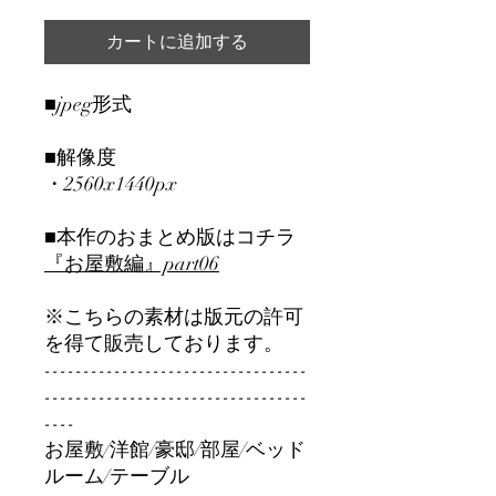
カートに追加する
■jpeg形式
■解像度
・2560x1440px
■本作のおまとめ版はコチラ
『お屋敷編』part06
※こちらの素材は版元の許可
を得て販売しております。
----------------------------------
----------------------------------
----
お屋敷/洋館/豪邸/部屋/ベッド
ルーム/テーブル