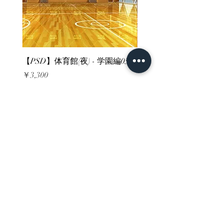
【PSD】体育館(夜) - 学園編05
【PSD】体育館(夕方) - 
価格
価格
￥3,300
￥3,300
消費税込み
消費税込み
ホーム
背景素材
販売サイト一覧
ご利用規約
お問い合わせ
プライバシーポリシー
特定商取引法に基づく表記
決済方法
-みにくる素材販売店-