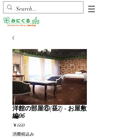
洋館の部屋⑥(昼2) - お屋敷
編06
価
￥660
格
消費税込み