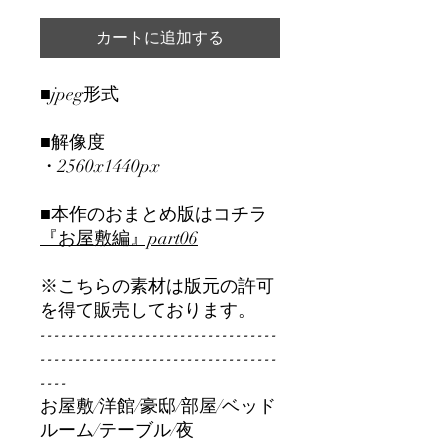
カートに追加する
■jpeg形式
■解像度
・2560x1440px
■本作のおまとめ版はコチラ
『お屋敷編』part06
※こちらの素材は版元の許可
を得て販売しております。
----------------------------------
----------------------------------
----
お屋敷/洋館/豪邸/部屋/ベッド
ルーム/テーブル/夜