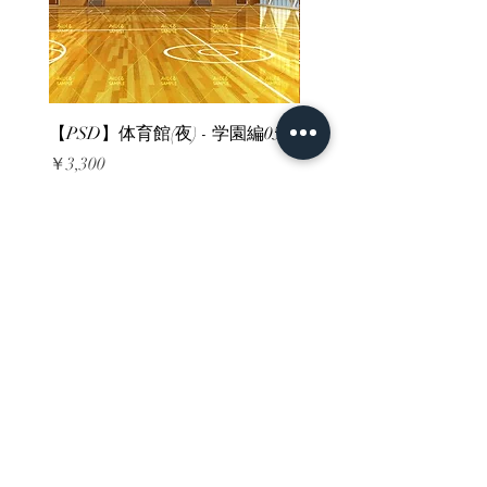
【PSD】体育館(夜) - 学園編05
【PSD】体育館(夕方) - 
価格
価格
￥3,300
￥3,300
消費税込み
消費税込み
ホーム
背景素材
販売サイト一覧
ご利用規約
お問い合わせ
プライバシーポリシー
特定商取引法に基づく表記
決済方法
-みにくる素材販売店-