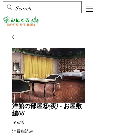
洋館の部屋⑥(夜) - お屋敷
編06
価
￥660
格
消費税込み