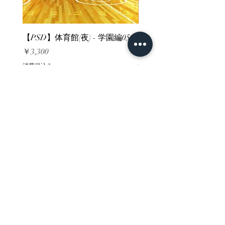
【PSD】体育館(夜) - 学園編05
【PSD】体育館(夕方) - 
価格
価格
￥3,300
￥3,300
消費税込み
消費税込み
ホーム
背景素材
販売サイト一覧
ご利用規約
お問い合わせ
プライバシーポリシー
特定商取引法に基づく表記
決済方法
-みにくる素材販売店-
DLsite
Booth