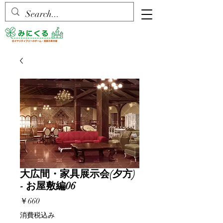
大広間・家具展示会(夕方)
- お屋敷編06
価
￥660
格
消費税込み