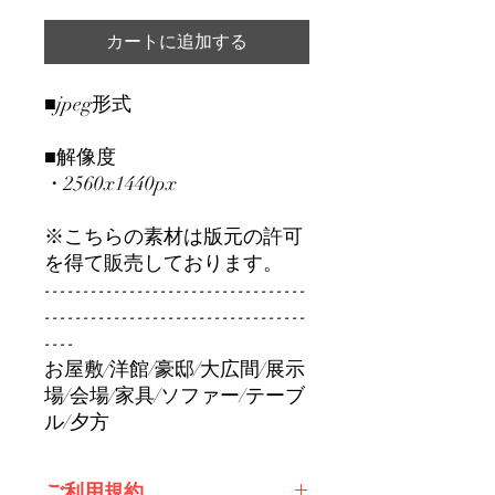
カートに追加する
■jpeg形式
■解像度
・2560x1440px
※こちらの素材は版元の許可
を得て販売しております。
----------------------------------
----------------------------------
----
お屋敷/洋館/豪邸/大広間/展示
場/会場/家具/ソファー/テーブ
ル/夕方
ご利用規約