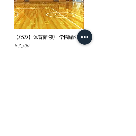
【PSD】体育館(夜) - 学園編05
【PSD】体育館(夕方) - 
価格
価格
￥3,300
￥3,300
消費税込み
消費税込み
ホーム
背景素材
販売サイト一覧
ご利用規約
お問い合わせ
プライバシーポリシー
特定商取引法に基づく表記
決済方法
-みにくる素材販売店-