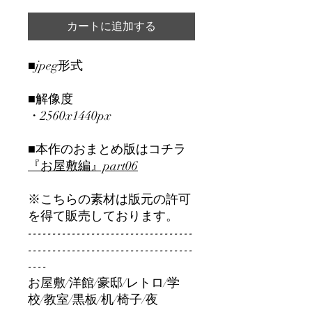
カートに追加する
■jpeg形式
■解像度
・2560x1440px
■本作のおまとめ版はコチラ
『お屋敷編』part06
※こちらの素材は版元の許可
を得て販売しております。
----------------------------------
----------------------------------
----
お屋敷/洋館/豪邸/レトロ/学
校/教室/黒板/机/椅子/夜