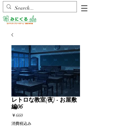
レトロな教室(夜) - お屋敷
編06
価
￥660
格
消費税込み